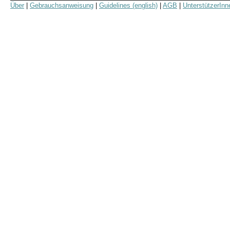
Über
|
Gebrauchsanweisung
|
Guidelines (english)
|
AGB
|
UnterstützerInn