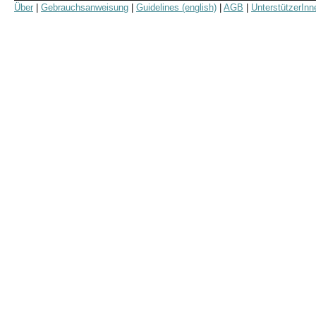
Über
|
Gebrauchsanweisung
|
Guidelines (english)
|
AGB
|
UnterstützerInn