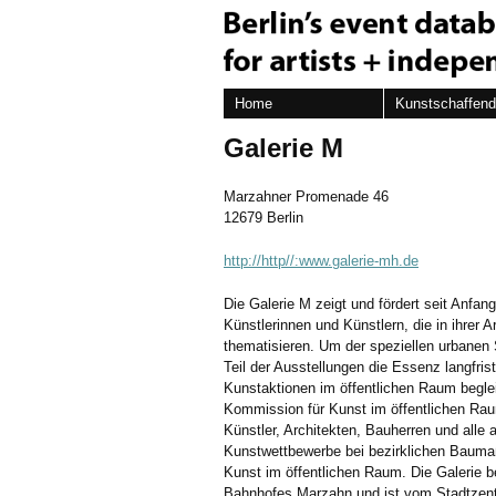
Home
Kunstschaffen
Galerie M
Marzahner Promenade 46
12679 Berlin
http://http//:www.galerie-mh.de
Die Galerie M zeigt und fördert seit Anfan
Künstlerinnen und Künstlern, die in ihrer 
thematisieren. Um der speziellen urbanen S
Teil der Ausstellungen die Essenz langfris
Kunstaktionen im öffentlichen Raum begleit
Kommission für Kunst im öffentlichen Rau
Künstler, Architekten, Bauherren und alle 
Kunstwettbewerbe bei bezirklichen Baum
Kunst im öffentlichen Raum. Die Galerie be
Bahnhofes Marzahn und ist vom Stadtzentr