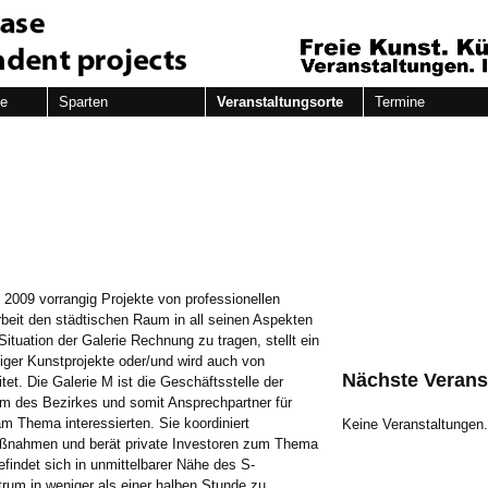
de
Sparten
Veranstaltungsorte
Termine
g 2009 vorrangig Projekte von professionellen
Arbeit den städtischen Raum in all seinen Aspekten
ituation der Galerie Rechnung zu tragen, stellt ein
tiger Kunstprojekte oder/und wird auch von
Nächste Verans
et. Die Galerie M ist die Geschäftsstelle der
m des Bezirkes und somit Ansprechpartner für
am Thema interessierten. Sie koordiniert
Keine Veranstaltungen
aßnahmen und berät private Investoren zum Thema
findet sich in unmittelbarer Nähe des S-
um in weniger als einer halben Stunde zu