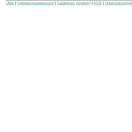
Über
|
Gebrauchsanweisung
|
Guidelines (english)
|
AGB
|
UnterstützerInn