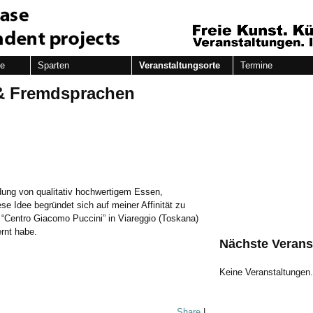
de
Sparten
Veranstaltungsorte
Termine
& Fremdsprachen
ung von qualitativ hochwertigem Essen,
e Idee begründet sich auf meiner Affinität zu
es “Centro Giacomo Puccini” in Viareggio (Toskana)
rnt habe.
Nächste Verans
Keine Veranstaltungen
Share
|