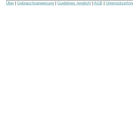
Über
|
Gebrauchsanweisung
|
Guidelines (english)
|
AGB
|
UnterstützerInn