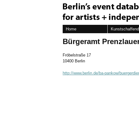
Home
Kunstschaffen
Bürgeramt Prenzlaue
Fröbelstraße 17
10400 Berlin
http://www.berlin.de/ba-pankow/buergerdie