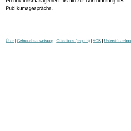
Produktionsmanagement bis hin zur Durchführung des
Publikumsgesprächs.
Über
|
Gebrauchsanweisung
|
Guidelines (english)
|
AGB
|
UnterstützerInn