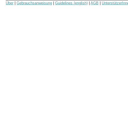
Über
|
Gebrauchsanweisung
|
Guidelines (english)
|
AGB
|
UnterstützerInn