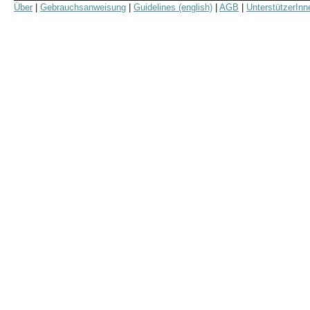
Über
|
Gebrauchsanweisung
|
Guidelines (english)
|
AGB
|
UnterstützerInn