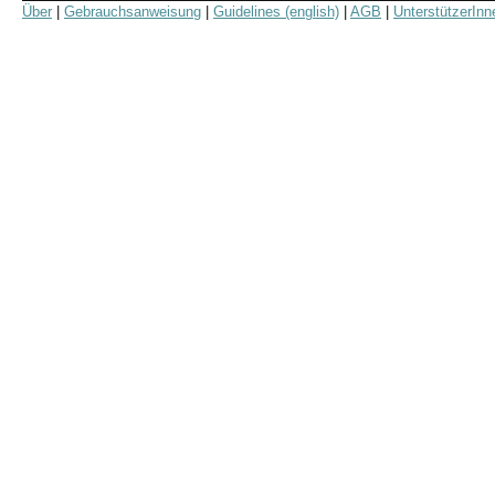
Über
|
Gebrauchsanweisung
|
Guidelines (english)
|
AGB
|
UnterstützerInn