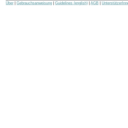
Über
|
Gebrauchsanweisung
|
Guidelines (english)
|
AGB
|
UnterstützerInn