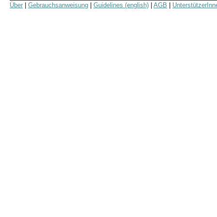
Über
|
Gebrauchsanweisung
|
Guidelines (english)
|
AGB
|
UnterstützerInn