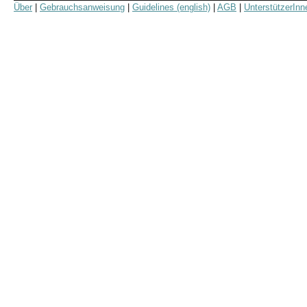
Über
|
Gebrauchsanweisung
|
Guidelines (english)
|
AGB
|
UnterstützerInn