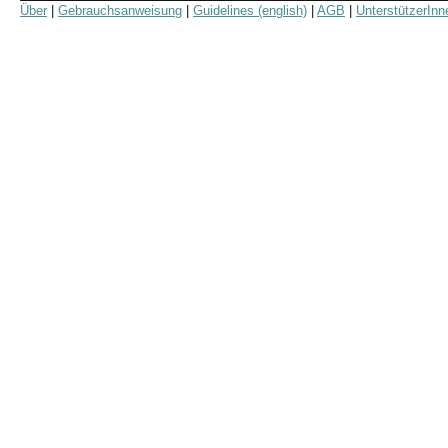
Über
|
Gebrauchsanweisung
|
Guidelines (english)
|
AGB
|
UnterstützerInn