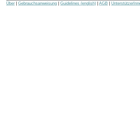
Über
|
Gebrauchsanweisung
|
Guidelines (english)
|
AGB
|
UnterstützerInn