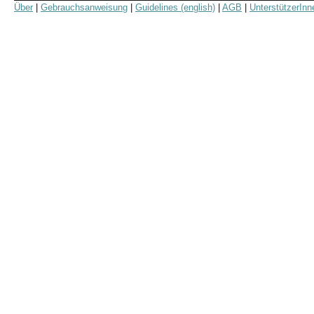
Über
|
Gebrauchsanweisung
|
Guidelines (english)
|
AGB
|
UnterstützerInn