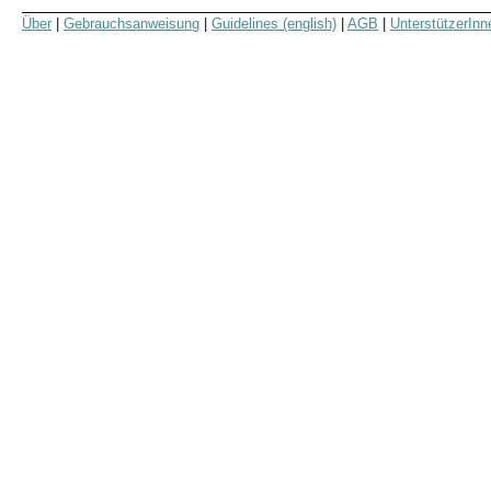
Über
|
Gebrauchsanweisung
|
Guidelines (english)
|
AGB
|
UnterstützerInn