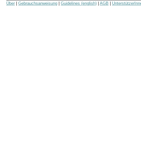
Über
|
Gebrauchsanweisung
|
Guidelines (english)
|
AGB
|
UnterstützerInn