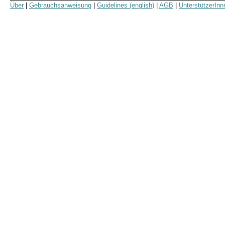
Über
|
Gebrauchsanweisung
|
Guidelines (english)
|
AGB
|
UnterstützerInn