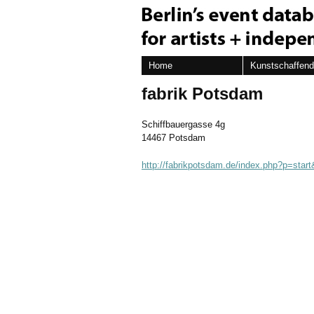
Home
Kunstschaffen
fabrik Potsdam
Schiffbauergasse 4g
14467 Potsdam
http://fabrikpotsdam.de/index.php?p=star