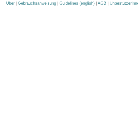
Über
|
Gebrauchsanweisung
|
Guidelines (english)
|
AGB
|
UnterstützerInn