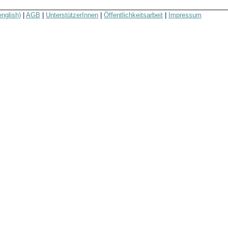
english)
|
AGB
|
UnterstützerInnen
|
Öffentlichkeitsarbeit
|
Impressum