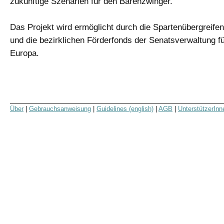
zukünftige Szenarien für den Bärenzwinger.
Das Projekt wird ermöglicht durch die Spartenübergreife
und die bezirklichen Förderfonds der Senatsverwaltung fü
Europa.
Über
|
Gebrauchsanweisung
|
Guidelines (english)
|
AGB
|
UnterstützerInn