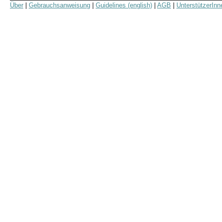
Über
|
Gebrauchsanweisung
|
Guidelines (english)
|
AGB
|
UnterstützerInn