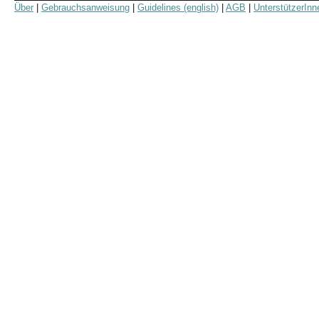
Über
|
Gebrauchsanweisung
|
Guidelines (english)
|
AGB
|
UnterstützerInn