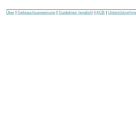
Über
|
Gebrauchsanweisung
|
Guidelines (english)
|
AGB
|
UnterstützerInn