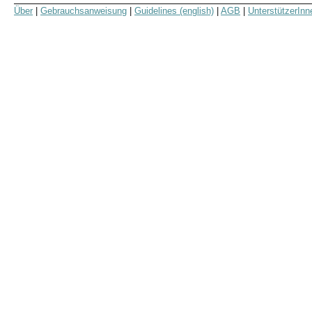
Über
|
Gebrauchsanweisung
|
Guidelines (english)
|
AGB
|
UnterstützerInn