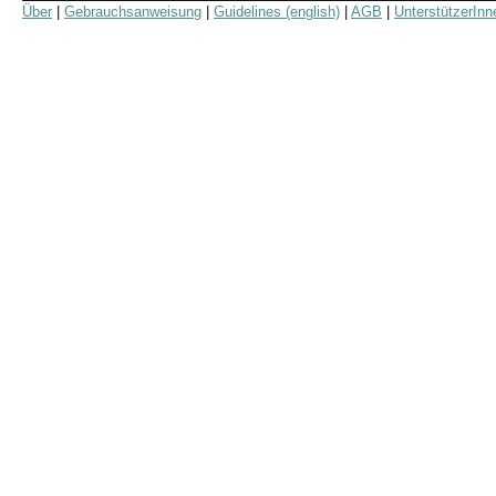
Über
|
Gebrauchsanweisung
|
Guidelines (english)
|
AGB
|
UnterstützerInn