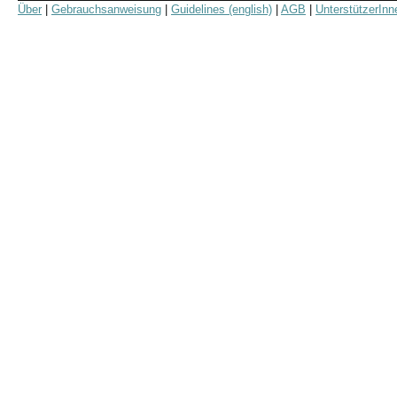
Über
|
Gebrauchsanweisung
|
Guidelines (english)
|
AGB
|
UnterstützerInn