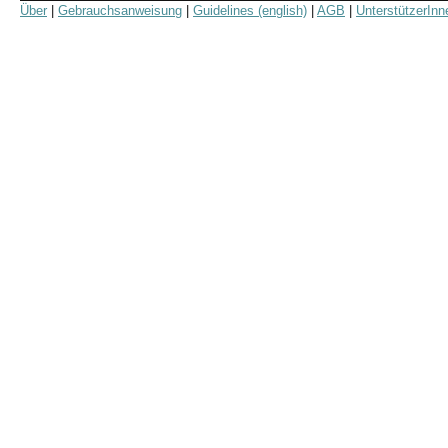
Über
|
Gebrauchsanweisung
|
Guidelines (english)
|
AGB
|
UnterstützerInn