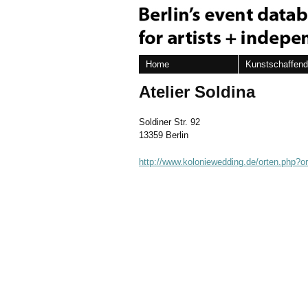
Home
Kunstschaffen
Atelier Soldina
Soldiner Str. 92
13359 Berlin
http://www.koloniewedding.de/orten.php?o