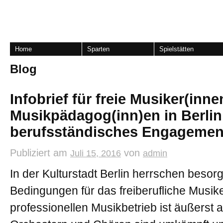
Home
Sparten
Spielstätten
Blog
Infobrief für freie Musiker(inn
Musikpädagog(inn)en in Berlin:
berufsständisches Engagemen
Publiziert am
von
Juli 15, 2016
admin
In der Kulturstadt Berlin herrschen beso
Bedingungen für das freiberufliche Musik
professionellen Musikbetrieb ist äußerst 