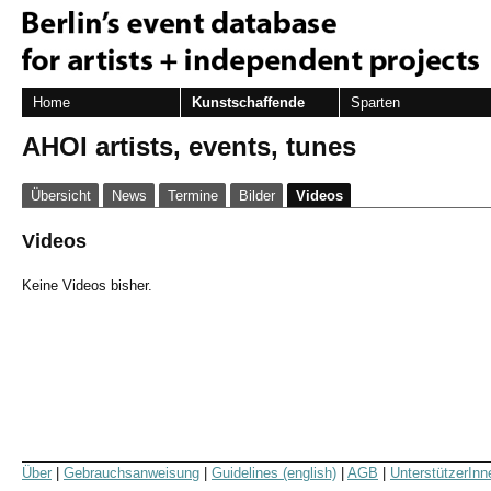
Home
Kunstschaffende
Sparten
AHOI artists, events, tunes
Übersicht
News
Termine
Bilder
Videos
Videos
Keine Videos bisher.
Über
|
Gebrauchsanweisung
|
Guidelines (english)
|
AGB
|
UnterstützerInn