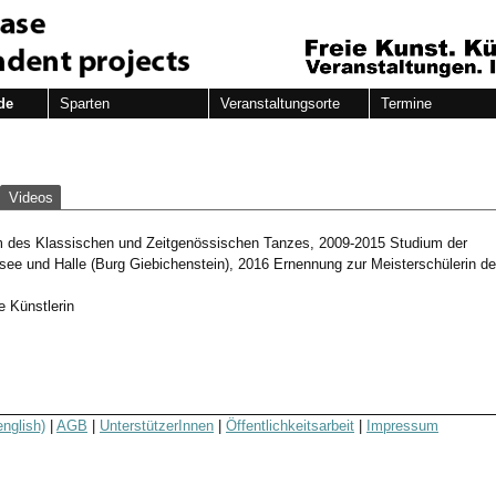
de
Sparten
Veranstaltungsorte
Termine
Videos
um des Klassischen und Zeitgenössischen Tanzes, 2009-2015 Studium der
nsee und Halle (Burg Giebichenstein), 2016 Ernennung zur Meisterschülerin de
de Künstlerin
english)
|
AGB
|
UnterstützerInnen
|
Öffentlichkeitsarbeit
|
Impressum