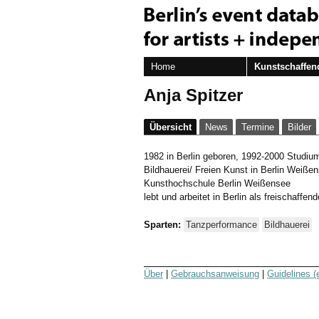
Home
Kunstschaffen
Anja Spitzer
Übersicht
News
Termine
Bilder
1982 in Berlin geboren, 1992-2000 Studi
Bildhauerei/ Freien Kunst in Berlin Weiße
Kunsthochschule Berlin Weißensee
lebt und arbeitet in Berlin als freischaffen
Sparten:
Tanzperformance
Bildhauerei
Über
|
Gebrauchsanweisung
|
Guidelines (