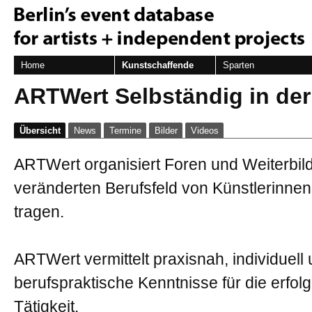
Home
Kunstschaffende
Sparten
ARTWert Selbständig in der
Übersicht
News
Termine
Bilder
Videos
ARTWert organisiert Foren und Weiterbil
veränderten Berufsfeld von Künstlerinne
tragen.
ARTWert vermittelt praxisnah, individuel
berufspraktische Kenntnisse für die erfolg
Tätigkeit.