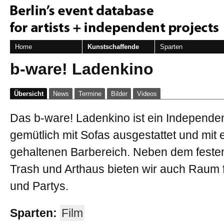
Home
Kunstschaffende
Sparten
b-ware! Ladenkino
Übersicht
News
Termine
Bilder
Videos
Das b-ware! Ladenkino ist ein Independen
gemütlich mit Sofas ausgestattet und mit
gehaltenen Barbereich. Neben dem fest
Trash und Arthaus bieten wir auch Raum 
und Partys.
Sparten:
Film