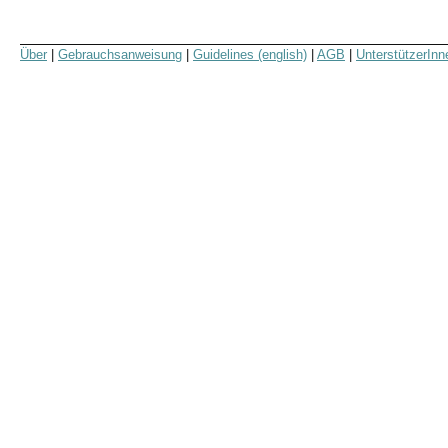
Über
|
Gebrauchsanweisung
|
Guidelines (english)
|
AGB
|
UnterstützerInn