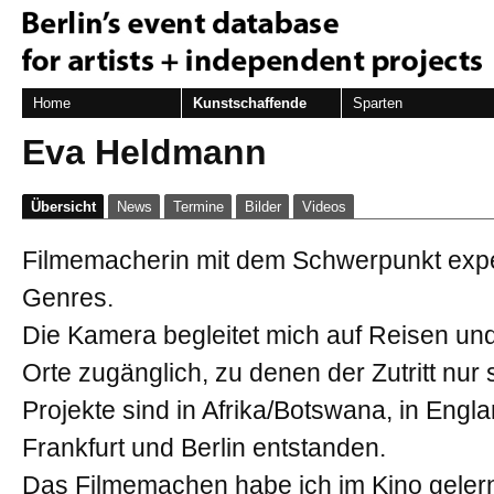
Home
Kunstschaffende
Sparten
Eva Heldmann
Übersicht
News
Termine
Bilder
Videos
Filmemacherin mit dem Schwerpunkt exper
Genres.
Die Kamera begleitet mich auf Reisen und 
Orte zugänglich, zu denen der Zutritt nur 
Projekte sind in Afrika/Botswana, in Engl
Frankfurt und Berlin entstanden.
Das Filmemachen habe ich im Kino gelern