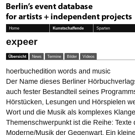
Home
Kunstschaffende
Sparten
expeer
Übersicht
News
Termine
Bilder
Videos
hoerbuchedition words and music
Der Name dieses Berliner Hörbuchverlags 
auch fester Bestandteil seines Programm
Hörstücken, Lesungen und Hörspielen w
Wort und die Musik als komplexes Klang
Themenschwerpunkt ist die Reihe: Texte 
Moderne/Musik der Gegenwart. Ein klein