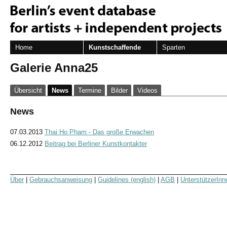
Home
Kunstschaffende
Sparten
Galerie Anna25
Übersicht
News
Termine
Bilder
Videos
News
07.03.2013
Thai Ho Pham - Das große Erwachen
06.12.2012
Beitrag bei Berliner Kunstkontakter
Über
|
Gebrauchsanweisung
|
Guidelines (english)
|
AGB
|
UnterstützerInn