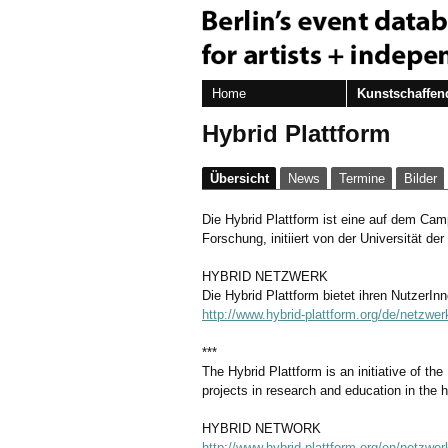
Home
Kunstschaffen
Hybrid Plattform
Übersicht
News
Termine
Bilder
Die Hybrid Plattform ist eine auf dem Camp
Forschung, initiiert von der Universität de
HYBRID NETZWERK
Die Hybrid Plattform bietet ihren NutzerIn
http://www.hybrid-plattform.org/de/netzwer
***
The Hybrid Plattform is an initiative of the
projects in research and education in the 
HYBRID NETWORK
http://www.hybrid-plattform.org/en/netzwer