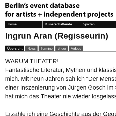
Home
Kunstschaffende
Sparten
Ingrun Aran (Regisseurin)
Übersicht
News
Termine
Bilder
Videos
WARUM THEATER!
Fantastische Literatur, Mythen und klassi
mich. Mit neun Jahren sah ich “Der Mensc
einer Inszenierung von Jürgen Gosch im 
hat mich das Theater nie wieder losgelas
Erzähle ich eine Geschichte aus der Gege