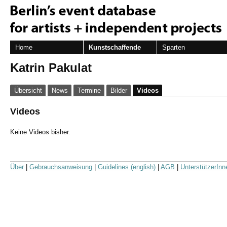
Home
Kunstschaffende
Sparten
Katrin Pakulat
Übersicht
News
Termine
Bilder
Videos
Videos
Keine Videos bisher.
Über
|
Gebrauchsanweisung
|
Guidelines (english)
|
AGB
|
UnterstützerInn