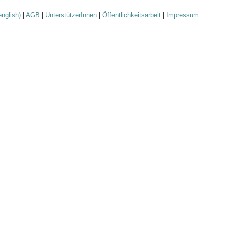
english)
|
AGB
|
UnterstützerInnen
|
Öffentlichkeitsarbeit
|
Impressum