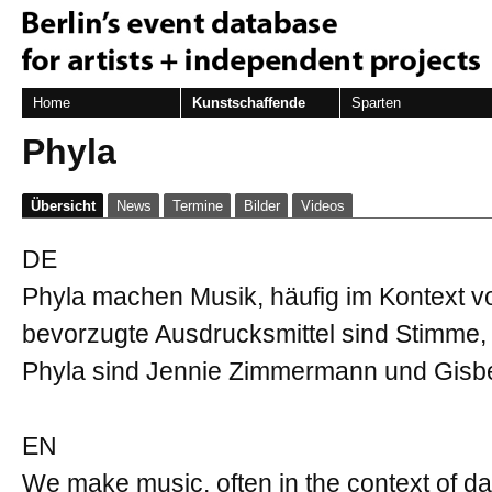
Home
Kunstschaffende
Sparten
Phyla
Übersicht
News
Termine
Bilder
Videos
DE
Phyla machen Musik, häufig im Kontext 
bevorzugte Ausdrucksmittel sind Stimme, 
Phyla sind Jennie Zimmermann und Gisbe
EN
We make music, often in the context of 