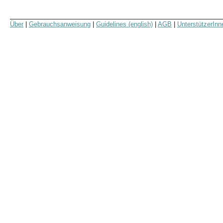
Über
|
Gebrauchsanweisung
|
Guidelines (english)
|
AGB
|
UnterstützerInn