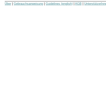
Über
|
Gebrauchsanweisung
|
Guidelines (english)
|
AGB
|
UnterstützerInn