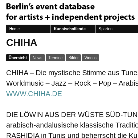
Home
Kunstschaffende
Sparten
CHIHA
Übersicht
News
Termine
Bilder
Videos
CHIHA – Die mystische Stimme aus Tune
Worldmusic – Jazz – Rock – Pop – Arabi
WWW.CHIHA.DE
DIE LÖWIN AUS DER WÜSTE SÜD-TUNESI
arabisch-andalusische klassische Traditio
RASHIDIA in Tunis und beherrscht die 