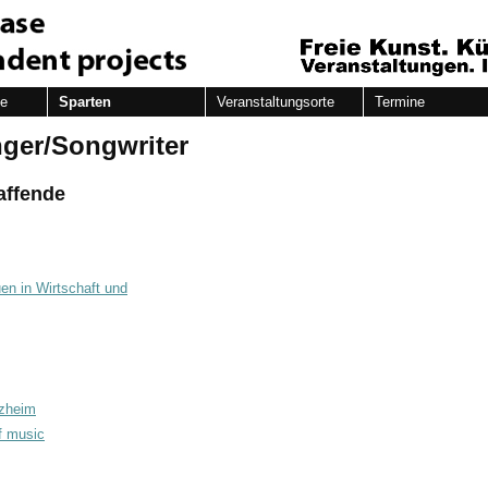
de
Sparten
Veranstaltungsorte
Termine
nger/Songwriter
affende
en in Wirtschaft und
zheim
of music