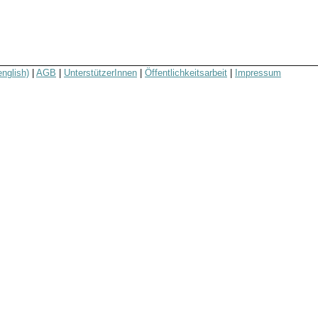
english)
|
AGB
|
UnterstützerInnen
|
Öffentlichkeitsarbeit
|
Impressum