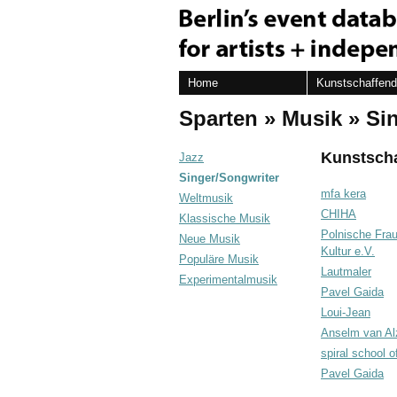
Home
Kunstschaffen
Sparten
»
Musik
»
Si
Kunstsch
Jazz
Singer/Songwriter
mfa kera
Weltmusik
CHIHA
Klassische Musik
Polnische Frau
Neue Musik
Kultur e.V.
Populäre Musik
Lautmaler
Experimentalmusik
Pavel Gaida
Loui-Jean
Anselm van Al
spiral school 
Pavel Gaida