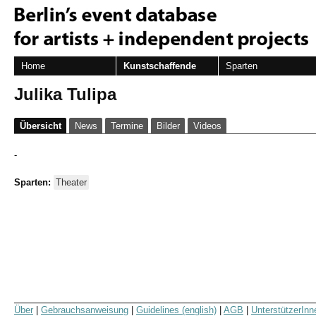
Home
Kunstschaffende
Sparten
Julika Tulipa
Übersicht
News
Termine
Bilder
Videos
-
Sparten:
Theater
Über
|
Gebrauchsanweisung
|
Guidelines (english)
|
AGB
|
UnterstützerInn